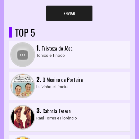
ENVIAR
TOP 5
1.
Tristeza do Jéca
Tonico e Tinoco
2.
O Menino da Porteira
Luizinho e Limeira
3.
Cabocla Tereza
Raul Torres e Florêncio