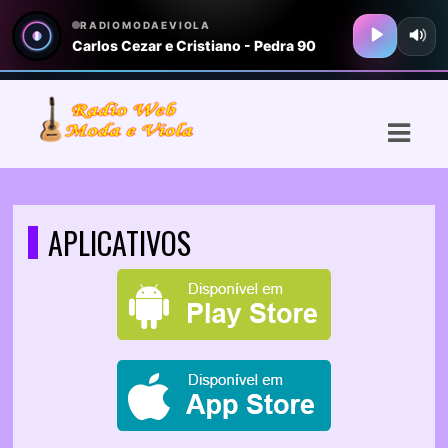
ASTS
IAS
IA
RAMAÇÃO
APLICATIVOS
TOS
E
E
ATO