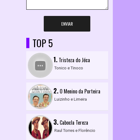
ENVIAR
TOP 5
1.
Tristeza do Jéca
Tonico e Tinoco
2.
O Menino da Porteira
Luizinho e Limeira
3.
Cabocla Tereza
Raul Torres e Florêncio