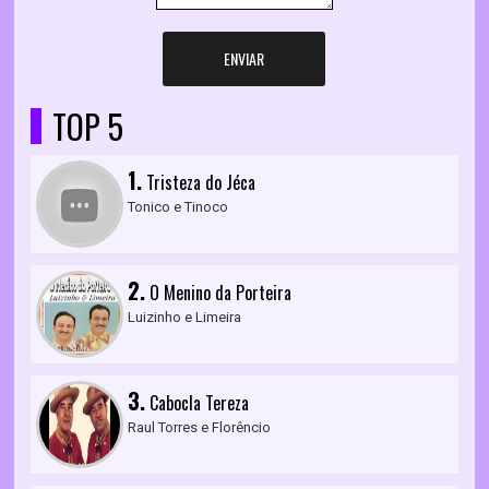
ENVIAR
TOP 5
1.
Tristeza do Jéca
Tonico e Tinoco
2.
O Menino da Porteira
Luizinho e Limeira
3.
Cabocla Tereza
Raul Torres e Florêncio